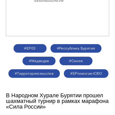
Безопасности РФ
#ЕР03
#Республика Бурятия
#Медведев
#Сенеж
#Территориясмыслов
#ЕРпомогаетСВО
В Народном Хурале Бурятии прошел
шахматный турнир в рамках марафона
«Сила России»