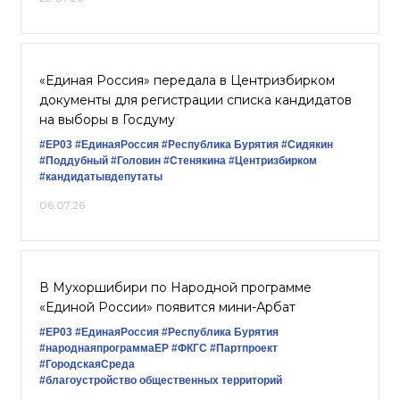
«Единая Россия» передала в Центризбирком
документы для регистрации списка кандидатов
на выборы в Госдуму
#ЕР03
#‎ЕдинаяРоссия
#Республика Бурятия
#Сидякин
#Поддубный
#Головин
#Стенякина
#Центризбирком
#кандидатывдепутаты
06.07.26
В Мухоршибири по Народной программе
«Единой России» появится мини-Арбат
#ЕР03
#ЕдинаяРоссия
#Республика Бурятия
#народнаяпрограммаЕР
#ФКГС
#Партпроект
#ГородскаяСреда
#благоустройство общественных территорий