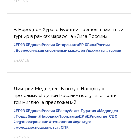
31.07.26
В Народном Хурале Бурятии прошел шахматный
турнир в рамках марафона «Сила России»
#ЕР03
#‎ЕдинаяРоссия
#сторонникиЕР
#СилаРоссии
#Всероссийский спортивный марафон
#шахматы
#турнир
24.07.26
Дмитрий Медведев: В новую Народную
программу «Единой России» поступило почти
три миллиона предложений
#ЕР03
#‎ЕдинаяРоссия
#Республика Бурятия
#Медведев
#Поддубный
#НароднаяПрограммаЕР
#ЕРпомогаетСВО
#здравоохранение
#технологии
#культура
#молодыеспециалисты
#ОПК
23.07.26