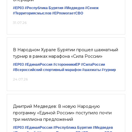
#ЕР03
#Республика Бурятия
#Медведев
#Сенеж
#Территориясмыслов
#ЕРпомогаетСВО
31.07.26
В Народном Хурале Бурятии прошел шахматный
турнир в рамках марафона «Сила России»
#ЕР03
#‎ЕдинаяРоссия
#сторонникиЕР
#СилаРоссии
#Всероссийский спортивный марафон
#шахматы
#турнир
24.07.26
Дмитрий Медведев: В новую Народную
программу «Единой России» поступило почти
три миллиона предложений
#ЕР03
#‎ЕдинаяРоссия
#Республика Бурятия
#Медведев