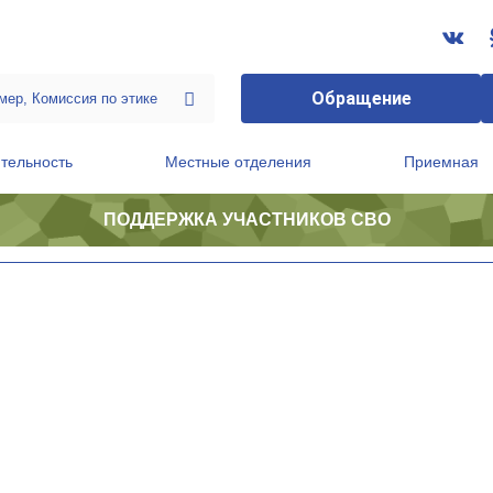
Обращение
тельность
Местные отделения
Приемная
ПОДДЕРЖКА УЧАСТНИКОВ СВО
ственной приемной Председателя Партии
Президиум регионального политического совета