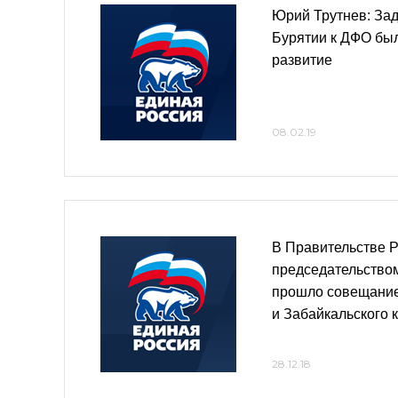
Юрий Трутнев: За
Бурятии к ДФО бы
развитие
08.02.19
В Правительстве 
председательство
прошло совещание
и Забайкальского 
28.12.18