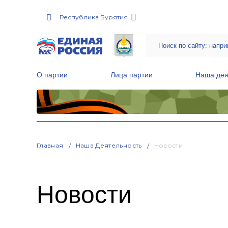
Республика Бурятия
О партии
Лица партии
Наша дея
Местные общественные приемные Партии
Руководитель Региональной обще
Народная программа «Единой России»
Главная
Наша Деятельность
Новости
Новости