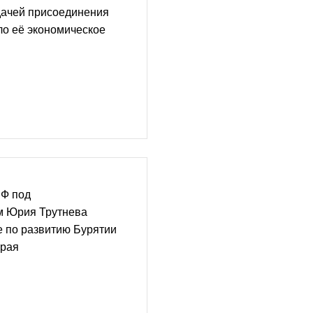
дачей присоединения
ло её экономическое
РФ под
м Юрия Трутнева
 по развитию Бурятии
края