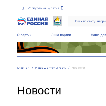
Республика Бурятия
О партии
Лица партии
Наша дея
Местные общественные приемные Партии
Руководитель Региональной обще
Народная программа «Единой России»
Главная
Наша Деятельность
Новости
Новости