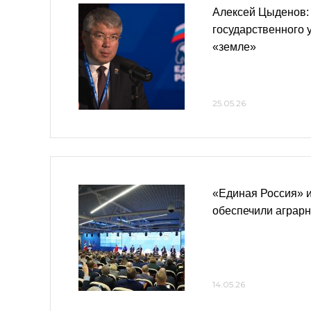
Алексей Цыденов:
государственного 
«земле»
25.05.26
«Единая Россия» 
обеспечили аграрн
14.05.26