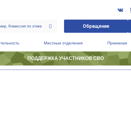
Обращение
тельность
Местные отделения
Приемная
ПОДДЕРЖКА УЧАСТНИКОВ СВО
ственной приемной Председателя Партии
Президиум регионального политического совета