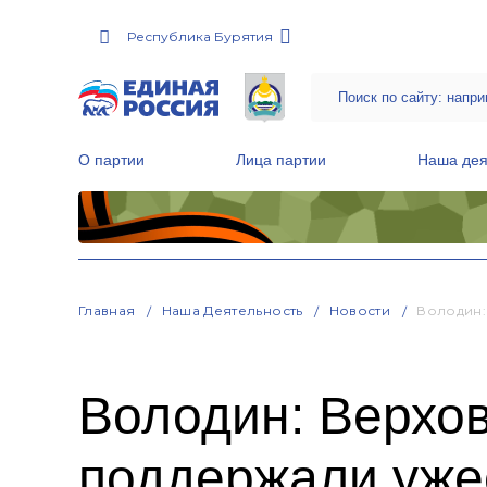
Республика Бурятия
О партии
Лица партии
Наша дея
Местные общественные приемные Партии
Руководитель Региональной обще
Народная программа «Единой России»
Главная
Наша Деятельность
Новости
Володин:
Володин: Верхов
поддержали уже