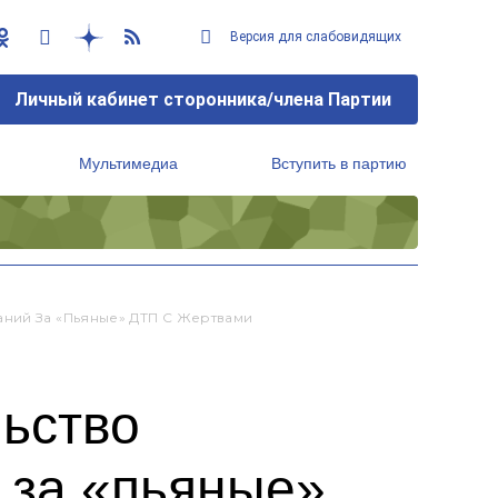
Версия для слабовидящих
Личный кабинет сторонника/члена Партии
Мультимедиа
Вступить в партию
Региональный исполнительный комитет
аний За «пьяные» ДТП С Жертвами
льство
 за «пьяные»