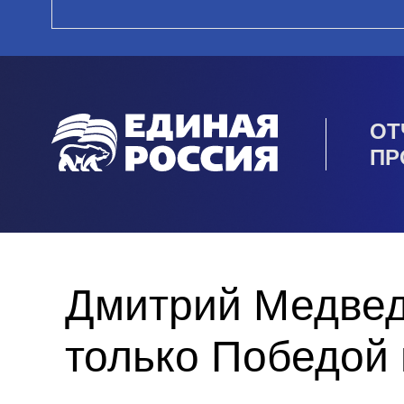
ОТ
ПР
Дмитрий Медвед
только Победой