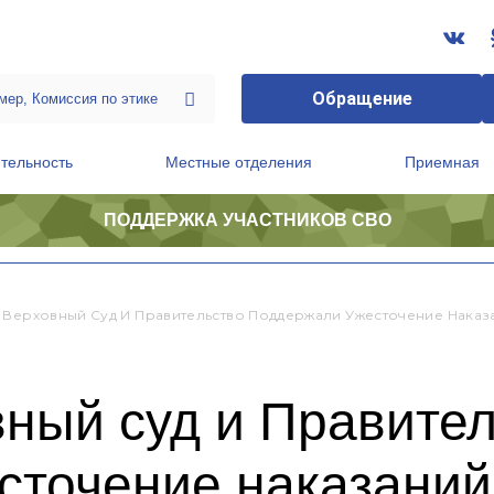
Обращение
тельность
Местные отделения
Приемная
ПОДДЕРЖКА УЧАСТНИКОВ СВО
ственной приемной Председателя Партии
Президиум регионального политического совета
 Верховный Суд И Правительство Поддержали Ужесточение Наказ
ный суд и Правите
сточение наказаний