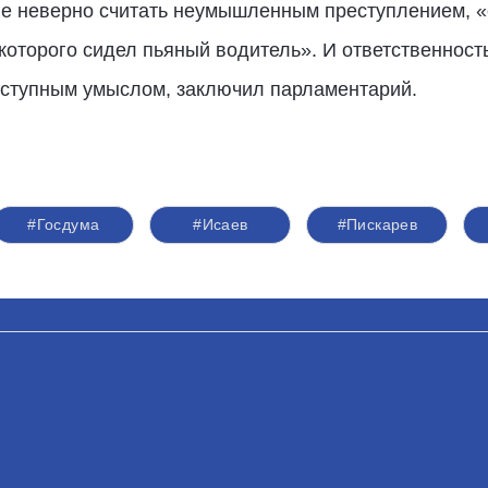
не неверно считать неумышленным преступлением, «
которого сидел пьяный водитель». И ответственност
еступным умыслом, заключил парламентарий.
#Госдума
#Исаев
#Пискарев