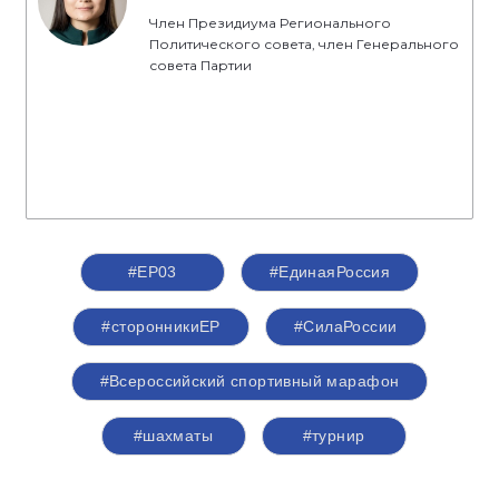
Член Президиума Регионального
Политического совета, член Генерального
совета Партии
#ЕР03
#‎ЕдинаяРоссия
#сторонникиЕР
#СилаРоссии
#Всероссийский спортивный марафон
#шахматы
#турнир