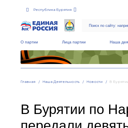
Республика Бурятия
О партии
Лица партии
Наша дея
Местные общественные приемные Партии
Руководитель Региональной обще
Народная программа «Единой России»
Главная
Наша Деятельность
Новости
В Буряти
В Бурятии по Н
передали девять