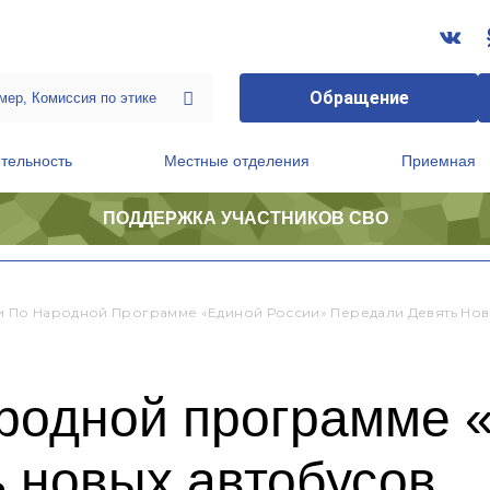
Обращение
тельность
Местные отделения
Приемная
ПОДДЕРЖКА УЧАСТНИКОВ СВО
ственной приемной Председателя Партии
Президиум регионального политического совета
и По Народной Программе «Единой России» Передали Девять Нов
ародной программе 
 новых автобусов