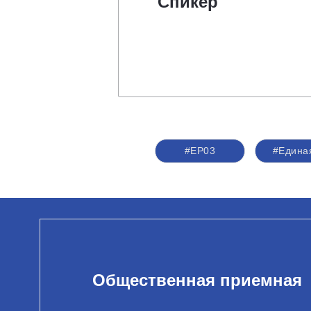
Спикер
#ЕР03
#Едина
Общественная приемная