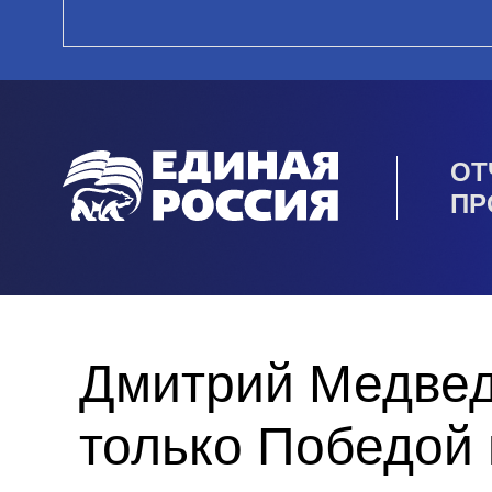
ОТ
ПР
Дмитрий Медвед
только Победой