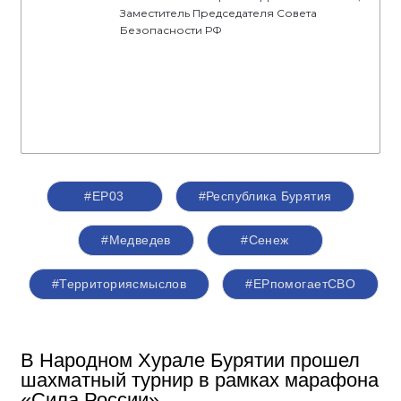
Заместитель Председателя Совета
Безопасности РФ
#ЕР03
#Республика Бурятия
#Медведев
#Сенеж
#Территориясмыслов
#ЕРпомогаетСВО
В Народном Хурале Бурятии прошел
шахматный турнир в рамках марафона
«Сила России»