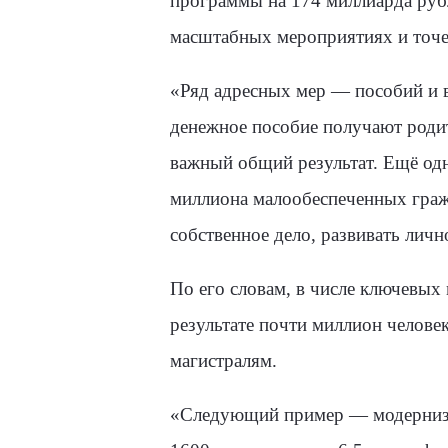
программы на 174 миллиарда рубл
масштабных мероприятиях и точе
«Ряд адресных мер — пособий и 
денежное пособие получают родит
важный общий результат. Ещё одн
миллиона малообеспеченных граж
собственное дело, развивать личн
По его словам, в числе ключевых
результате почти миллион челове
магистралям.
«Следующий пример — модерниза