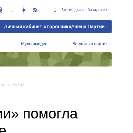
Версия для слабовидящих
Личный кабинет сторонника/члена Партии
Мультимедиа
Вступить в партию
Региональный исполнительный комитет
ру В Стране
ии» помогла
е