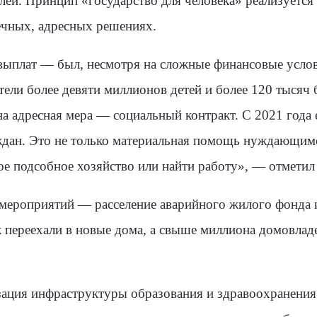
ей. Принцип «государство для человека» реализуется 
чных, адресных решениях.
выплат — был, несмотря на сложные финансовые услов
ели более девяти миллионов детей и более 120 тысяч
а адресная мера — социальный контракт. С 2021 года 
дан. Это не только материальная помощь нуждающимс
ое подсобное хозяйство или найти работу», — отметил
 мероприятий — расселение аварийного жилого фонда 
к переехали в новые дома, а свыше миллиона домовла
ция инфраструктуры образования и здравоохранения.