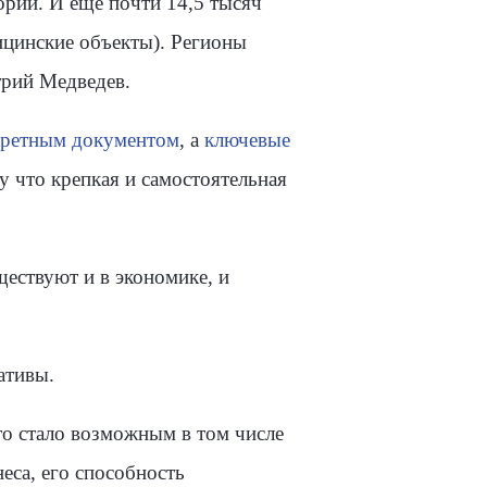
орий. И ещё почти 14,5 тысяч
цинские объекты). Регионы
трий Медведев.
кретным документом
, а
ключевые
у что крепкая и самостоятельная
ществуют и в экономике, и
ативы.
то стало возможным в том числе
еса, его способность