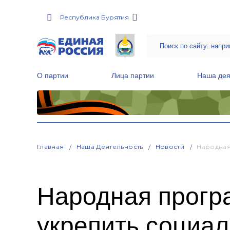
Республика Бурятия
О партии
Лица партии
Наша дея
Местные общественные приемные Партии
Руководитель Региональной обще
Народная программа «Единой России»
Главная
Наша Деятельность
Новости
Народная
Народная прогр
укрепить социал