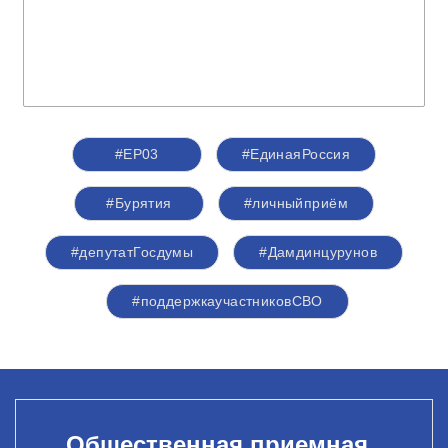
#ЕР03
#ЕдинаяРоссия
#Бурятия
#личныйприём
#депутатГосдумы
#Дамдинцурунов
#поддержкаучастниковСВО
Общественная приемная