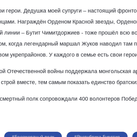
вои герои. Дедушка моей супруги – настоящий фронт
онцами. Награждён Орденом Красной звезды, Ордено
 линии – Бутит Чимитдоржиев - тоже прошёл всю во
ом, когда легендарный маршал Жуков наводил там п
ом укрепрайонов. У каждого в семье есть свои герои
ой Отечественной войны поддержала монгольская а
 строй вместе, тем самым показать единство братски
смертный полк сопровождали 400 волонтеров Побе
#Бессмертный полк
#Республика Бурятия