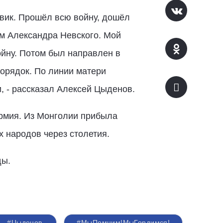
овик. Прошёл всю войну, дошёл
м Александра Невского. Мой
йну. Потом был направлен в
орядок. По линии матери
, - рассказал Алексей Цыденов.
рмия. Из Монголии прибыла
х народов через столетия.
ды.
#Цыденов
#МыПомним!МыГордимся!