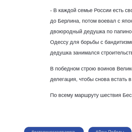
- В каждой семье России есть с
до Берлина, потом воевал с яп
двоюродный дедушка по папиной
Одессу для борьбы с бандитизм
дедушка занимался строительств
В победном строю воинов Велик
делегация, чтобы снова встать в
По всему маршруту шествия Бес
#историческаяпамять
#ДеньПобеды