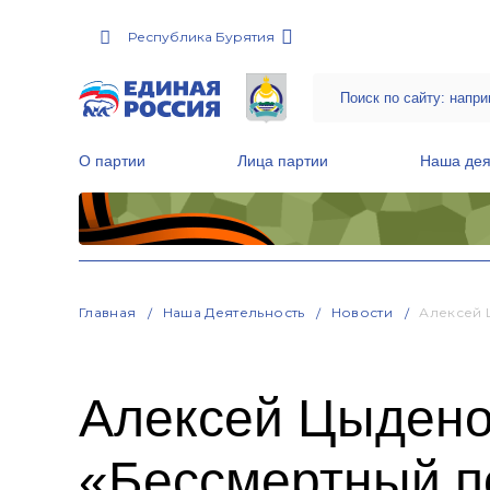
Республика Бурятия
О партии
Лица партии
Наша дея
Местные общественные приемные Партии
Руководитель Региональной обще
Народная программа «Единой России»
Главная
Наша Деятельность
Новости
Алексей 
Алексей Цыденов
«Бессмертный п