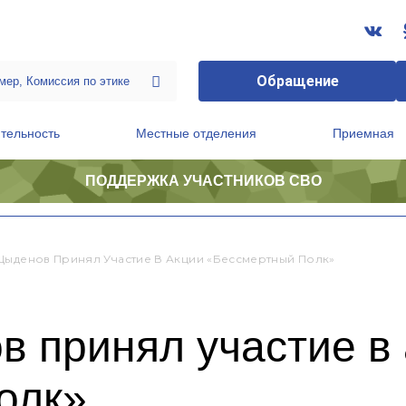
Обращение
тельность
Местные отделения
Приемная
ПОДДЕРЖКА УЧАСТНИКОВ СВО
ственной приемной Председателя Партии
Президиум регионального политического совета
Цыденов Принял Участие В Акции «Бессмертный Полк»
 принял участие в
олк»