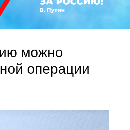
сию можно
нной операции