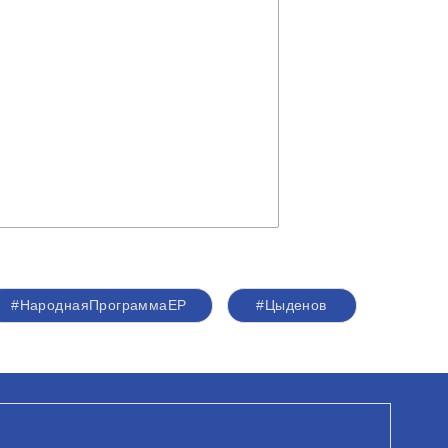
#НароднаяПрограммаЕР
#Цыденов