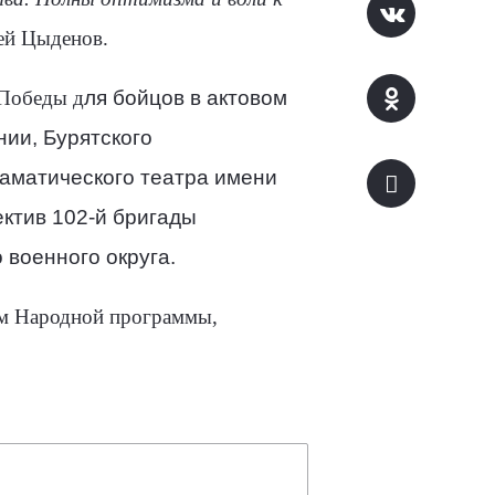
ей Цыденов.
 Победы д
ля бойцов в актовом
ии, Бурятского
раматического театра имени
ектив 102-й бригады
военного округа.
ем Народной программы,