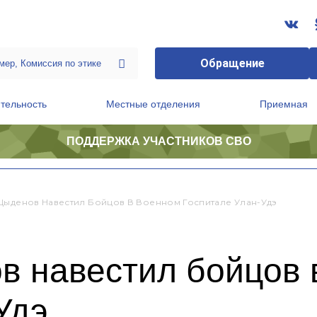
Обращение
тельность
Местные отделения
Приемная
ПОДДЕРЖКА УЧАСТНИКОВ СВО
ственной приемной Председателя Партии
Президиум регионального политического совета
Цыденов Навестил Бойцов В Военном Госпитале Улан-Удэ
в навестил бойцов 
Удэ