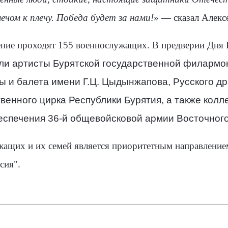
ечом к плечу. Победа будет за нами!
» — сказал Алекс
чение проходят 155 военнослужащих. В предверии Дня
ли артисты Бурятской государственной филармон
ы и балета имени Г.Ц. Цыдынжапова, Русского д
венного цирка Республики Бурятия, а также колл
спечения 36-й общевойсковой армии Восточного 
ащих и их семей является приоритетным направлени
сия".