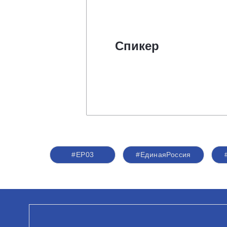
Спикер
#ЕР03
#ЕдинаяРоссия