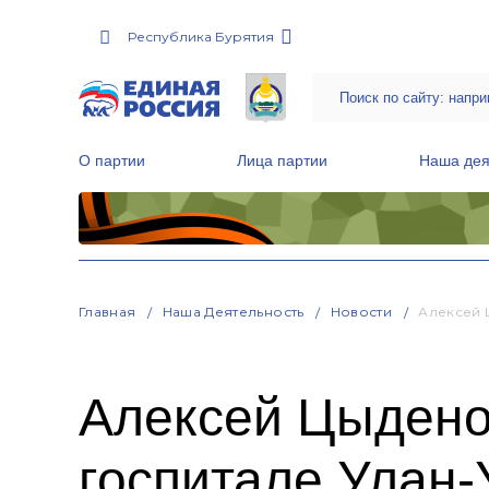
Республика Бурятия
О партии
Лица партии
Наша дея
Местные общественные приемные Партии
Руководитель Региональной обще
Народная программа «Единой России»
Главная
Наша Деятельность
Новости
Алексей 
Алексей Цыдено
госпитале Улан-